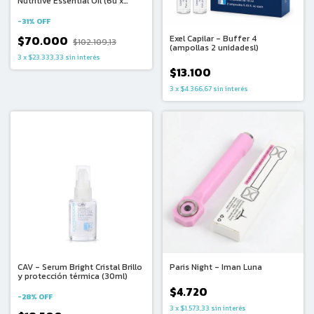
Nutritive Essential Oil (6u x
13ml)
-
31
%
OFF
$70.000
Exel Capilar - Buffer 4
$102.109,13
(ampollas 2 unidadesl)
3
x
$23.333,33
sin interés
$13.100
3
x
$4.366,67
sin interés
CAV - Serum Bright Cristal Brillo
Paris Night - Iman Luna
y protección térmica (30ml)
$4.720
-
28
%
OFF
3
x
$1.573,33
sin interés