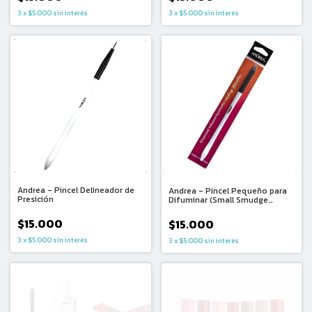
3
x
$5.000
sin interés
3
x
$5.000
sin interés
Andrea - Pincel Delineador de
Andrea - Pincel Pequeño para
Presición
Difuminar (Small Smudge
Brush)
$15.000
$15.000
3
x
$5.000
sin interés
3
x
$5.000
sin interés