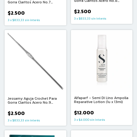
Gorra Claritos Acero No.8
Gorra Claritos Acero No.7
(1.25mm) x1
(1.30mm) x1
$2.500
$2.500
3
x
$833,33
sin interés
3
x
$833,33
sin interés
Alfaparf - Semi Di Lino Ampolla
Jessamy Aguja Crochet Para
Reparative Lotion (1u x 13ml)
Gorra Claritos Acero No.9
(1.10mm) x1
$12.000
$2.500
3
x
$4.000
sin interés
3
x
$833,33
sin interés