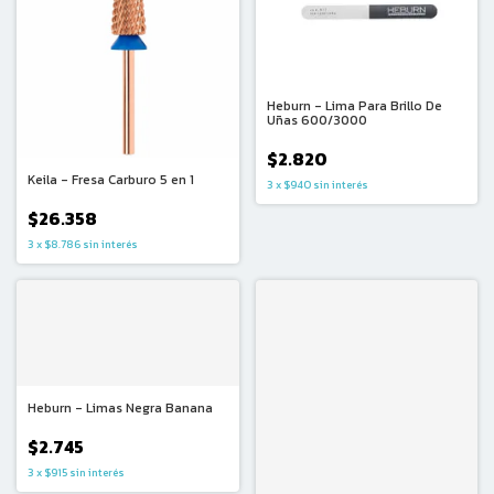
Heburn - Lima Para Brillo De
Uñas 600/3000
$2.820
Keila - Fresa Carburo 5 en 1
3
x
$940
sin interés
$26.358
3
x
$8.786
sin interés
Heburn - Limas Negra Banana
$2.745
3
x
$915
sin interés