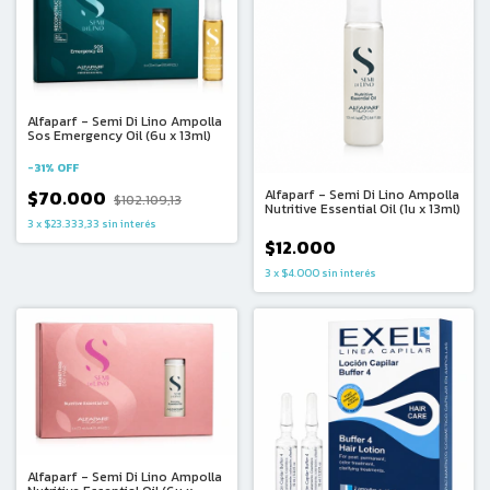
Alfaparf - Semi Di Lino Ampolla
Sos Emergency Oil (6u x 13ml)
-
31
%
OFF
$70.000
Alfaparf - Semi Di Lino Ampolla
$102.109,13
Nutritive Essential Oil (1u x 13ml)
3
x
$23.333,33
sin interés
$12.000
3
x
$4.000
sin interés
Alfaparf - Semi Di Lino Ampolla