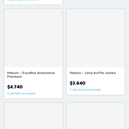
Heburn - Escofina Anatomica
Heburn - Lima buffer Jumbo
Premium
$3.640
$4.740
3
x
$1.213,33
sin interés
3
x
$1.580
sin interés