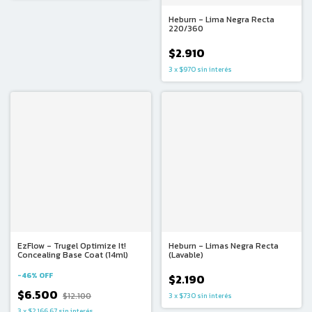
Heburn - Lima Negra Recta
220/360
$2.910
3
x
$970
sin interés
EzFlow - Trugel Optimize It!
Heburn - Limas Negra Recta
Concealing Base Coat (14ml)
(Lavable)
-
46
%
OFF
$2.190
$6.500
$12.100
3
x
$730
sin interés
3
x
$2.166,67
sin interés