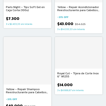
Paris Night - Tips Soft Gel en
Yellow - Repair Acondicionador
Caja Corta (100u)
Reestructurante para Cabellos
Dañados (500ml)
-
21
%
OFF
$7.300
$43.000
$54.325
3
x
$2.433,33
sin interés
3
x
$14.333,33
sin interés
Royal Cut - Tijera de Corte Inox
6" W1255
$14.000
Yellow - Repair Shampoo
3
x
$4.666,67
sin interés
Reestructurante para Cabellos
Dañados (500ml) - (copia)
-
21
%
OFF
$40.000