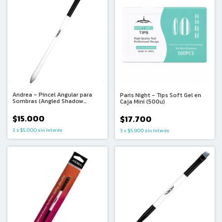
Andrea - Pincel Angular para
Paris Night - Tips Soft Gel en
Sombras (Angled Shadow
Caja Mini (500u)
Brush)
$15.000
$17.700
3
x
$5.000
sin interés
3
x
$5.900
sin interés