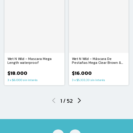
Wet N Wild - Mascara Mega
Wet N Wild - Máscara De
Length waterproof
Pestañas Mega Clear Brown &
Lash
$18.000
$16.000
3
x
$6.000
sin interés
3
x
$5.333,33
sin interés
1
/
52