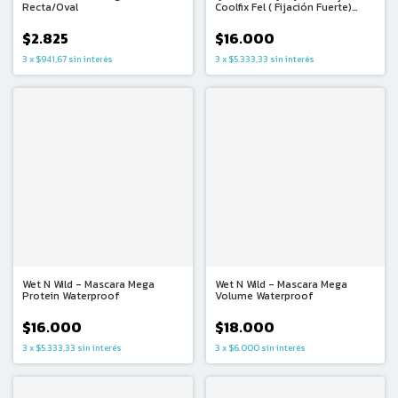
Recta/Oval
Coolfix Fel ( Fijación Fuerte)
230ml
$2.825
$16.000
3
x
$941,67
sin interés
3
x
$5.333,33
sin interés
Wet N Wild - Mascara Mega
Wet N Wild - Mascara Mega
Protein Waterproof
Volume Waterproof
$16.000
$18.000
3
x
$5.333,33
sin interés
3
x
$6.000
sin interés