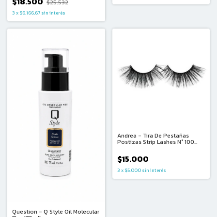
$18.500
$25.532
3
x
$6.166,67
sin interés
Andrea - Tira De Pestañas
Postizas Strip Lashes N° 100
Negras
$15.000
3
x
$5.000
sin interés
Question - Q Style Oil Molecular