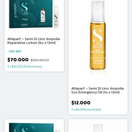
Alfaparf - Semi Di Lino Ampolla
Reparative Lotion (6u x 13ml)
-
31
%
OFF
$70.000
$102.109,13
3
x
$23.333,33
sin interés
Alfaparf - Semi Di Lino Ampolla
Sos Emergency Oil (1u x 13ml)
$12.000
3
x
$4.000
sin interés