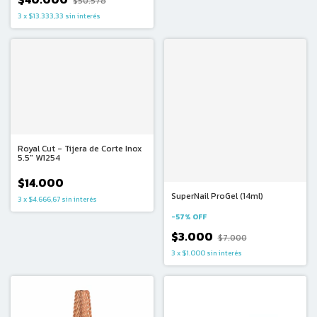
$50.578
3
x
$13.333,33
sin interés
Royal Cut - Tijera de Corte Inox
5.5" W1254
$14.000
SuperNail ProGel (14ml)
3
x
$4.666,67
sin interés
-
57
%
OFF
$3.000
$7.000
3
x
$1.000
sin interés