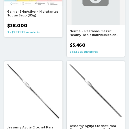
Garnier SkinActive - Hidratantes
Toque Seco (85g)
$28.000
Neicha - Pestañas Classic
3
x
$9.333,33
sin interés
Beauty Tools Individuales en
Grupo - (copia)
$5.460
3
x
$1.820
sin interés
Jessamy Aguja Crochet Para
Jessamy Aguja Crochet Para