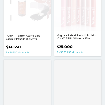
Vogue - Labial Resist Líquido
Puluk - Toxtox Aceite para
¡OH Q' BRILLO! Hasta 12hs
Cejas y Pestañas (13ml)
$25.000
$34.650
3
x
$8.333,33
sin interés
3
x
$11.550
sin interés