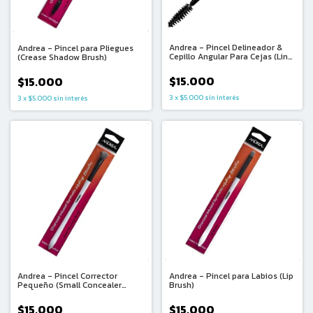
Andrea - Pincel Delineador &
Andrea - Pincel para Pliegues
Cepillo Angular Para Cejas (Liner
(Crease Shadow Brush)
Brush & Spoolie)
$15.000
$15.000
3
x
$5.000
sin interés
3
x
$5.000
sin interés
Andrea - Pincel Corrector
Andrea - Pincel para Labios (Lip
Pequeño (Small Concealer
Brush)
Brush)
$15.000
$15.000