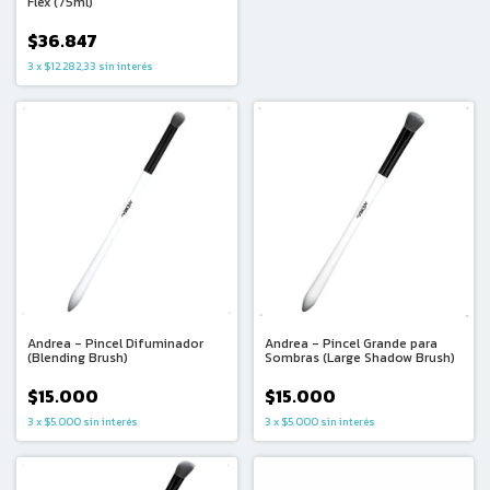
Flex (75ml)
$36.847
3
x
$12.282,33
sin interés
Andrea - Pincel Difuminador
Andrea - Pincel Grande para
(Blending Brush)
Sombras (Large Shadow Brush)
$15.000
$15.000
3
x
$5.000
sin interés
3
x
$5.000
sin interés