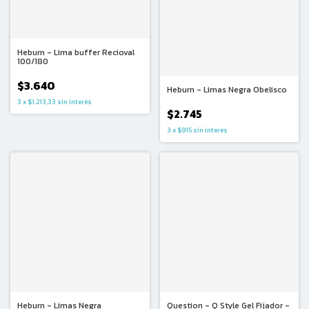
Heburn - Lima buffer Recioval
100/180
$3.640
Heburn - Limas Negra Obelisco
3
x
$1.213,33
sin interés
$2.745
3
x
$915
sin interés
Heburn - Limas Negra
Question - Q Style Gel Fijador -