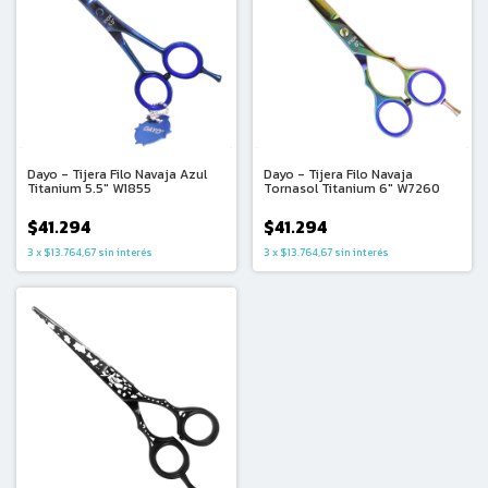
Dayo - Tijera Filo Navaja Azul
Dayo - Tijera Filo Navaja
Titanium 5.5" W1855
Tornasol Titanium 6″ W7260
$41.294
$41.294
3
x
$13.764,67
sin interés
3
x
$13.764,67
sin interés