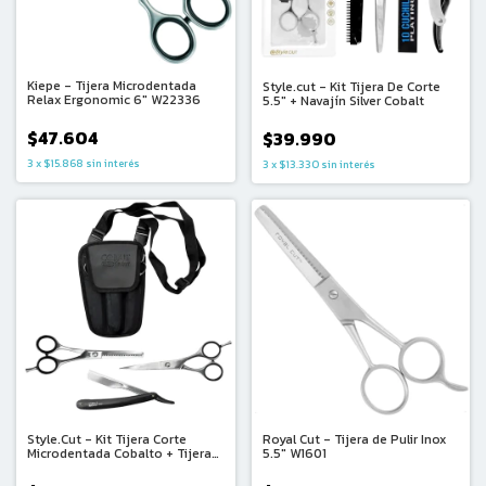
Kiepe - Tijera Microdentada
Style.cut - Kit Tijera De Corte
Relax Ergonomic 6" W22336
5.5" + Navajín Silver Cobalt
$47.604
$39.990
3
x
$15.868
sin interés
3
x
$13.330
sin interés
Style.Cut - Kit Tijera Corte
Royal Cut - Tijera de Pulir Inox
Microdentada Cobalto + Tijera
5.5" W1601
Pulir Cobalto + Navajin +
Cartuchera