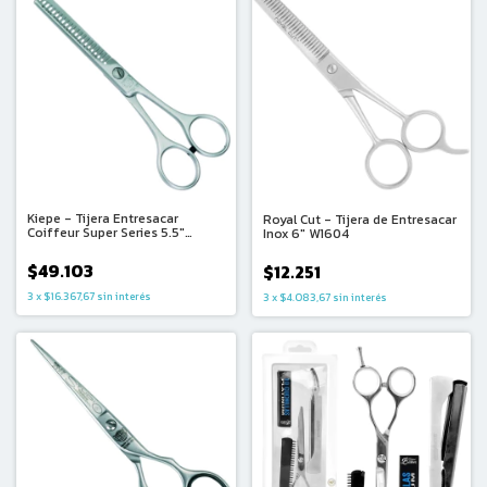
Kiepe - Tijera Entresacar
Royal Cut - Tijera de Entresacar
Coiffeur Super Series 5.5"
Inox 6" W1604
W29955
$49.103
$12.251
3
x
$16.367,67
sin interés
3
x
$4.083,67
sin interés