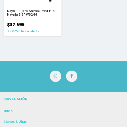
Dayo - Tijera Animal Print Filo
Navaja 5.5″ W6244
$37.595
3
x
$12.531,67
sin interés
NAVEGACIÓN
Inicio
Manos & Uñas