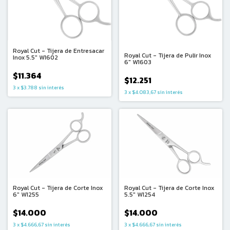
Royal Cut - Tijera de Entresacar
Royal Cut - Tijera de Pulir Inox
Inox 5.5" W1602
6" W1603
$11.364
$12.251
3
x
$3.788
sin interés
3
x
$4.083,67
sin interés
Royal Cut - Tijera de Corte Inox
Royal Cut - Tijera de Corte Inox
6" W1255
5.5" W1254
$14.000
$14.000
3
x
$4.666,67
sin interés
3
x
$4.666,67
sin interés