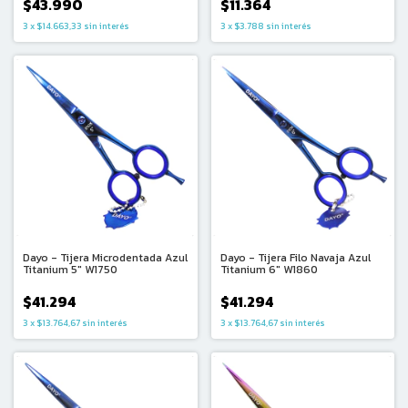
$43.990
$11.364
3
x
$14.663,33
sin interés
3
x
$3.788
sin interés
Dayo - Tijera Microdentada Azul
Dayo - Tijera Filo Navaja Azul
Titanium 5" W1750
Titanium 6" W1860
$41.294
$41.294
3
x
$13.764,67
sin interés
3
x
$13.764,67
sin interés