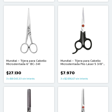
Mundial - Tijera para Cabello
Mundial - Tijera para Cabello
Microdentada 6″ BC-341
Microdentada Filo Láser 5 3/8″
663-5
$27.130
$7.970
3
x
$9.043,33
sin interés
3
x
$2.656,67
sin interés