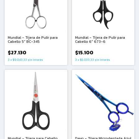
Mundial - Tijera de Pulir para
Mundial - Tijera de Pulir para
Cabello 5″ BC-345
Cabello 6″ 673-6
$27.130
$15.100
3
x
$9.043,33
sin interés
3
x
$5.033,33
sin interés
Dayo - Tijera Microdentada Azul
Mundial - Tijera para Cabello