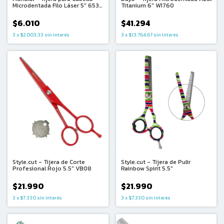
Titanium 6" W1760
Microdentada Filo Láser 5″ 653-
5
$41.294
$6.010
3
x
$13.764,67
sin interés
3
x
$2.003,33
sin interés
Style.cut - Tijera de Corte
Style.cut - Tijera de Pulir
Profesional Rojo 5.5" VB08
Rainbow Spirit 5.5"
$21.990
$21.990
3
x
$7.330
sin interés
3
x
$7.330
sin interés