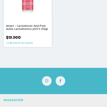
Idraet - Lactobionic Acid Peel
Acido Lactobionico pH3.5 (30g)
$13.300
3
x
$4.433,33
sin interés
NAVEGACIÓN