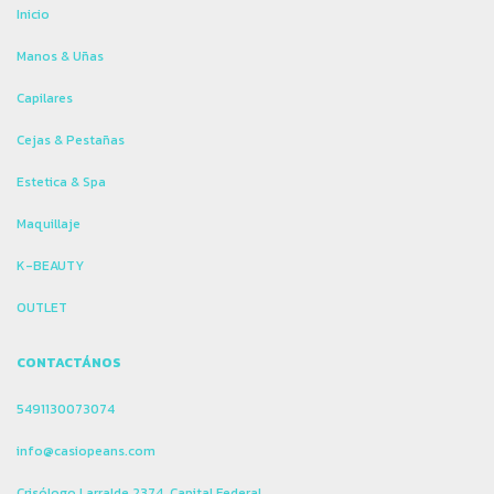
Inicio
Manos & Uñas
Capilares
Cejas & Pestañas
Estetica & Spa
Maquillaje
K-BEAUTY
OUTLET
CONTACTÁNOS
5491130073074
info@casiopeans.com
Crisólogo Larralde 2374, Capital Federal