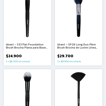
Idraet - S33 Flat Foundation
Idraet - SP28 Long Duo Fibre
Brush Brocha Plana para Base
Brush Brocha de Lustre Linea
Linea Classic
Premium
$24.900
$29.700
3
x
$8.300
sin interés
3
x
$9.900
sin interés