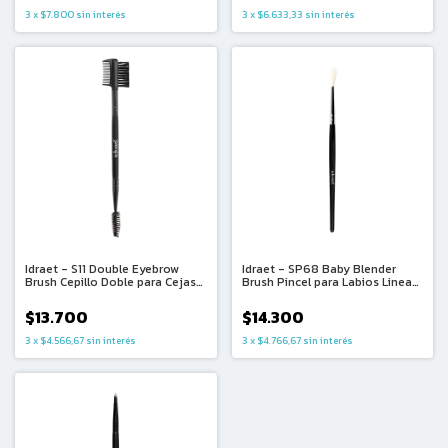
3
x
$7.800
sin interés
3
x
$6.633,33
sin interés
Idraet - S11 Double Eyebrow
Idraet - SP68 Baby Blender
Brush Cepillo Doble para Cejas
Brush Pincel para Labios Linea
Linea Classic
Premiun
$13.700
$14.300
3
x
$4.566,67
sin interés
3
x
$4.766,67
sin interés