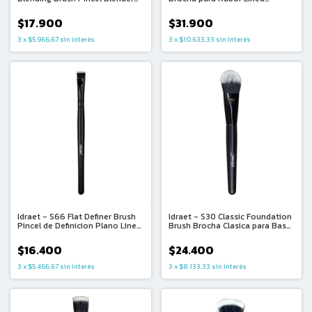
Grande Linea Classic
Premium
$17.900
$31.900
3
x
$5.966,67
sin interés
3
x
$10.633,33
sin interés
Idraet - S66 Flat Definer Brush
Idraet - S30 Classic Foundation
Pincel de Definicion Plano Linea
Brush Brocha Clasica para Base
Classic
Linea Classic
$16.400
$24.400
3
x
$5.466,67
sin interés
3
x
$8.133,33
sin interés