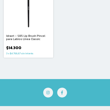
Idraet - S85 Lip Brush Pincel
para Labios Linea Classic
$14.300
3
x
$4.766,67
sin interés