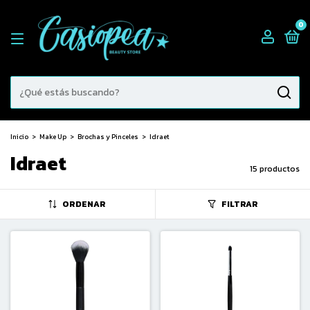
0
Inicio
>
Make Up
>
Brochas y Pinceles
>
Idraet
Idraet
15 productos
ORDENAR
FILTRAR