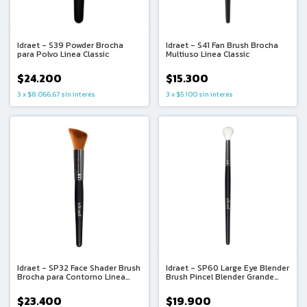
Idraet - S39 Powder Brocha
Idraet - S41 Fan Brush Brocha
para Polvo Linea Classic
Multiuso Linea Classic
$24.200
$15.300
3
x
$8.066,67
sin interés
3
x
$5.100
sin interés
Idraet - SP32 Face Shader Brush
Idraet - SP60 Large Eye Blender
Brocha para Contorno Linea
Brush Pincel Blender Grande
Premiun
Linea Premium
$23.400
$19.900