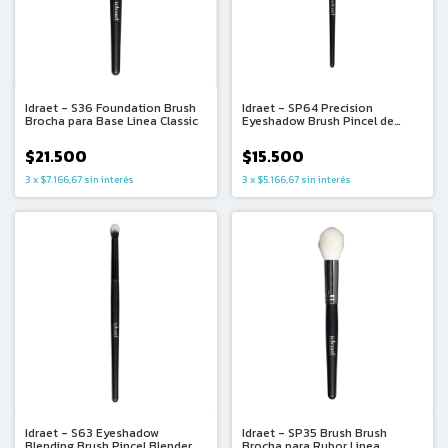
Idraet - S36 Foundation Brush
Idraet - SP64 Precision
Brocha para Base Linea Classic
Eyeshadow Brush Pincel de
Precision Linea Premiun
$21.500
$15.500
3
x
$7.166,67
sin interés
3
x
$5.166,67
sin interés
Idraet - S63 Eyeshadow
Idraet - SP35 Brush Brush
Blending Brush Pincel Blender
Brocha para Rubor Linea