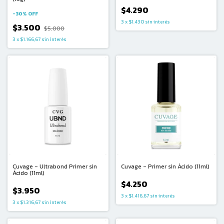
$4.290
-
30
%
OFF
3
x
$1.430
sin interés
$3.500
$5.000
3
x
$1.166,67
sin interés
Cuvage - Ultrabond Primer sin
Cuvage - Primer sin Ácido (11ml)
Ácido (11ml)
$4.250
$3.950
3
x
$1.416,67
sin interés
3
x
$1.316,67
sin interés