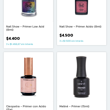
Nail Show - Primer Low Acid
Nail Show - Primer Acido (8ml)
(8ml)
$4.500
$4.400
3
x
$1.500
sin interés
3
x
$1.466,67
sin interés
Cleopatra - Primer con Acido
Meliné - Primer (15ml)
(15g)