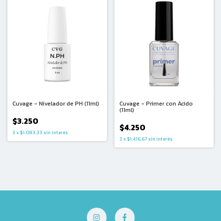
Cuvage - Nivelador de PH (11ml)
Cuvage - Primer con Ácido
(11ml)
$3.250
$4.250
3
x
$1.083,33
sin interés
3
x
$1.416,67
sin interés