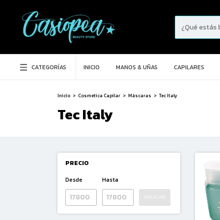
CATEGORÍAS
INICIO
MANOS & UÑAS
CAPILARES
Inicio
>
Cosmetica Capilar
>
Máscaras
>
Tec Italy
Tec Italy
PRECIO
Desde
Hasta
APLICAR