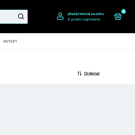
0
¡Hola!
Iniciá sesión
O podés registrarte
OUTLET
Ordenar