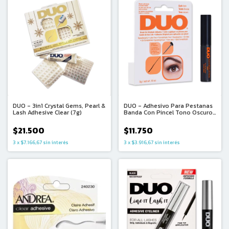
DUO - 3in1 Crystal Gems, Pearl &
DUO - Adhesivo Para Pestanas
Lash Adhesive Clear (7g)
Banda Con Pincel Tono Oscuro
(5g)
$21.500
$11.750
3
x
$7.166,67
sin interés
3
x
$3.916,67
sin interés