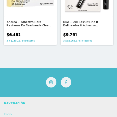
Andrea - Adhesivo Para
Duo - 2in1 Lash It Line It
Pestanas En Tira/banda Clear
Delineador & Adhesivo
(7g)
Pestanas Postizas (3.5g)
$6.482
$9.791
3
x
$2.160,67
sin interés
3
x
$3.263,67
sin interés
NAVEGACIÓN
Inicio