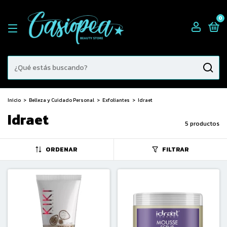
0
Inicio
>
Belleza y Cuidado Personal
>
Exfoliantes
>
Idraet
Idraet
5 productos
ORDENAR
FILTRAR