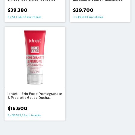
(330g)
$39.380
$29.700
3
x
$13.126,67
sin interés
3
x
$9.900
sin interés
Idraet - Skin Food Pomegranate
& Prebiotic Gel de Ducha
Corporal Microexfoliante
Antioxidante - Hidratación
$16.600
Prebiótica (190g)
3
x
$5.533,33
sin interés