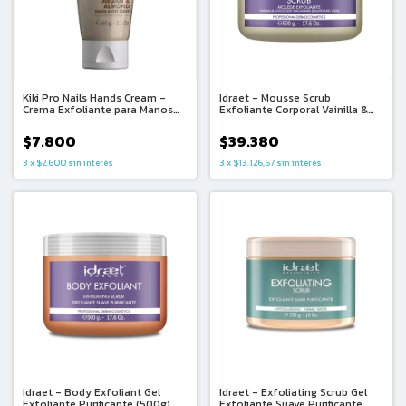
Kiki Pro Nails Hands Cream -
Idraet - Mousse Scrub
Crema Exfoliante para Manos
Exfoliante Corporal Vainilla &
Argan & Almendras (60g)
Coco (500g)
$7.800
$39.380
3
x
$2.600
sin interés
3
x
$13.126,67
sin interés
Idraet - Body Exfoliant Gel
Idraet - Exfoliating Scrub Gel
Exfoliante Purificante (500g)
Exfoliante Suave Purificante