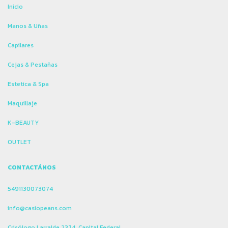
Inicio
Manos & Uñas
Capilares
Cejas & Pestañas
Estetica & Spa
Maquillaje
K-BEAUTY
OUTLET
CONTACTÁNOS
5491130073074
info@casiopeans.com
Crisólogo Larralde 2374, Capital Federal