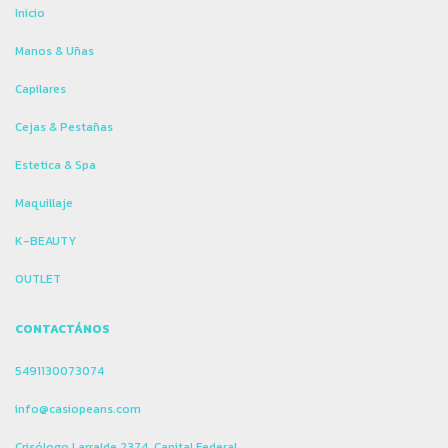
Inicio
Manos & Uñas
Capilares
Cejas & Pestañas
Estetica & Spa
Maquillaje
K-BEAUTY
OUTLET
CONTACTÁNOS
5491130073074
info@casiopeans.com
Crisólogo Larralde 2374, Capital Federal