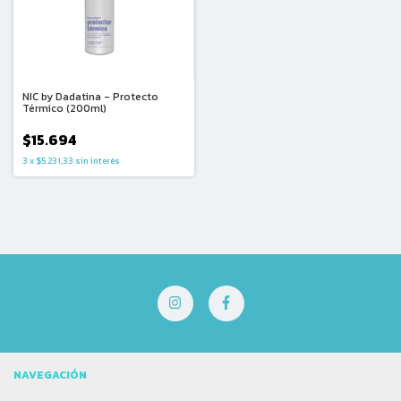
NIC by Dadatina - Protecto
Térmico (200ml)
$15.694
3
x
$5.231,33
sin interés
NAVEGACIÓN