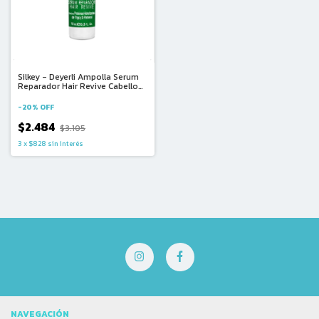
Silkey - Deyerli Ampolla Serum
Reparador Hair Revive Cabellos
Sensibilizados 10ml (1u)
-
20
%
OFF
$2.484
$3.105
3
x
$828
sin interés
NAVEGACIÓN