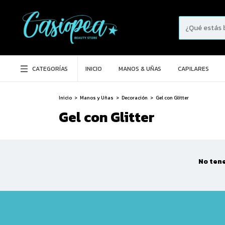
CATEGORÍAS
INICIO
MANOS & UÑAS
CAPILARES
Inicio
>
Manos y Uñas
>
Decoración
>
Gel con Glitter
Gel con Glitter
No tene