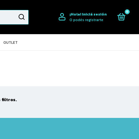
0
¡Hola!
Iniciá sesión
O podés registrarte
OUTLET
filtros.