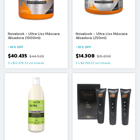
Novalook - Ultra Liss Máscara
Novalook - Ultra Liss Máscara
Alisadora (1000ml)
Alisadora (250ml)
-
10
%
OFF
-
10
%
OFF
$40.435
$14.308
$44.928
$15.898
3
x
$13.478,33
sin interés
3
x
$4.769,33
sin interés