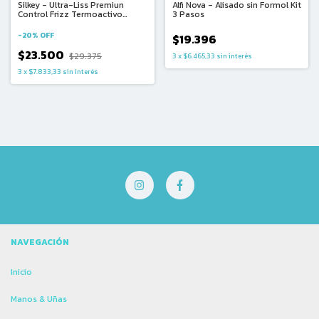
Silkey - Ultra-Liss Premiun
Alfi Nova - Alisado sin Formol Kit
Control Frizz Termoactivo
3 Pasos
Chemdy Bell (410ml)
-
20
%
OFF
$19.396
$23.500
$29.375
3
x
$6.465,33
sin interés
3
x
$7.833,33
sin interés
NAVEGACIÓN
Inicio
Manos & Uñas