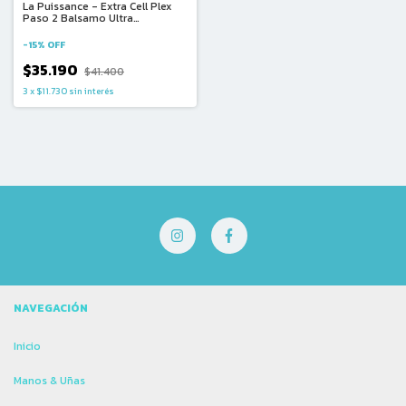
La Puissance - Extra Cell Plex
Paso 2 Balsamo Ultra
Recontructor para Cabellos con
Danos Profundos (300ml)
-
15
%
OFF
$35.190
$41.400
3
x
$11.730
sin interés
NAVEGACIÓN
Inicio
Manos & Uñas