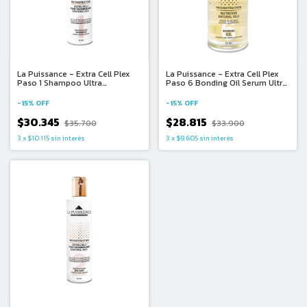
La Puissance - Extra Cell Plex
La Puissance - Extra Cell Plex
Paso 1 Shampoo Ultra
Paso 6 Bonding Oil Serum Ultra
Recontructor para Cabellos con
Recontructor para Cabellos con
Danos Profundos (300ml)
Danos Profundos (55ml)
-
15
%
OFF
-
15
%
OFF
$30.345
$28.815
$35.700
$33.900
3
x
$10.115
sin interés
3
x
$9.605
sin interés