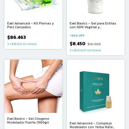
Exel Advanced - Kit Piernas y
Exel Basics - Gel para Estrias
Pies Cansados
con ADN Vegetal y
Glicosaminoglicanos (150ml)
-
50
%
OFF
$86.463
$8.450
$16.900
3
x
$28.821
sin interés
3
x
$2.816,67
sin interés
Exel Basics - Gel Criogeno
Modelador Fuerte (980gr)
Exel Advanced - Complejo
Modelador con Yerba Mate