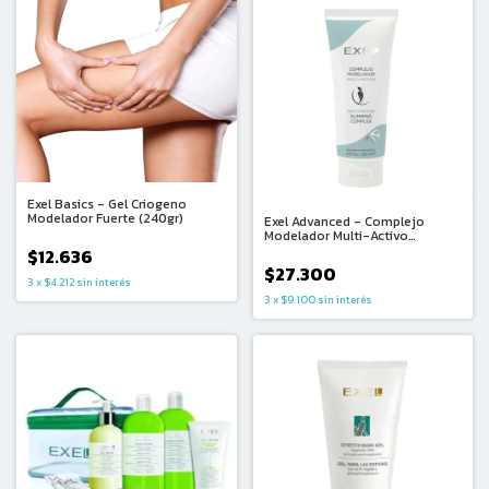
Exel Basics - Gel Criogeno
Modelador Fuerte (240gr)
Exel Advanced - Complejo
Modelador Multi-Activo
Corporal con Liposomas
$12.636
(200ml)
$27.300
3
x
$4.212
sin interés
3
x
$9.100
sin interés