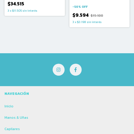
Tratamiento en Ampollas (6
$34.515
amp. x 12ml)
-
50
%
OFF
3
x
$11.505
sin interés
$9.594
$19.188
3
x
$3.198
sin interés
NAVEGACIÓN
Inicio
Manos & Uñas
Capilares