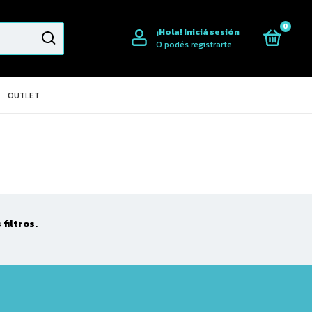
0
¡Hola!
Iniciá sesión
O podés registrarte
OUTLET
filtros.