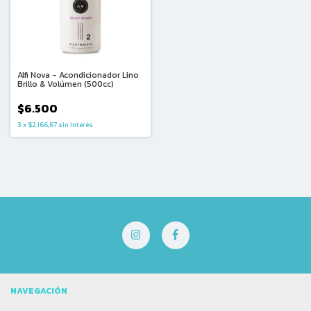
Alfi Nova - Acondicionador Lino
Brillo & Volúmen (500cc)
$6.500
3
x
$2.166,67
sin interés
NAVEGACIÓN