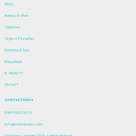
Inicio
Manos & Uñas
Capilares
Cejas & Pestañas
Estetica & Spa
Maquillaje
K-BEAUTY
OUTLET
CONTACTÁNOS
5491130073074
info@casiopeans.com
Crisólogo Larralde 2374, Capital Federal