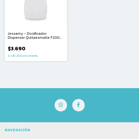
Jessamy - Dosificador
Dispenser Quitaesmalte F200
(250ml)
$3.690
3
x
$1.230
sin interés
NAVEGACIÓN