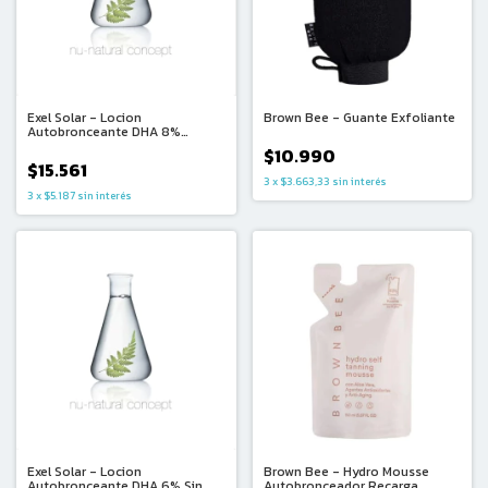
Exel Solar - Locion
Brown Bee - Guante Exfoliante
Autobronceante DHA 8%
Efecto Instantaneo Con Color
$10.990
(50ml)
$15.561
3
x
$3.663,33
sin interés
3
x
$5.187
sin interés
Exel Solar - Locion
Brown Bee - Hydro Mousse
Autobronceante DHA 6% Sin
Autobronceador Recarga