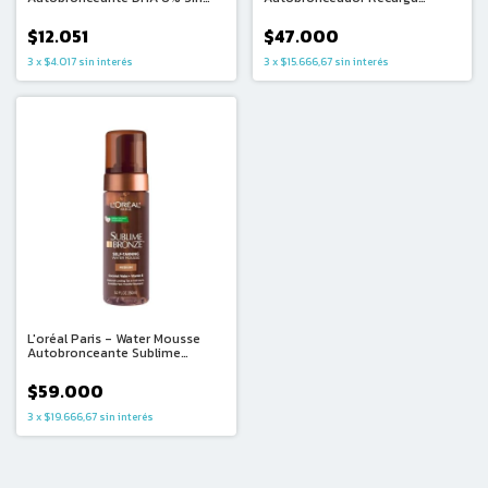
Color (50ml)
(150ml)
$12.051
$47.000
3
x
$4.017
sin interés
3
x
$15.666,67
sin interés
L'oréal Paris - Water Mousse
Autobronceante Sublime
Bronze - Medium (150ml)
$59.000
3
x
$19.666,67
sin interés