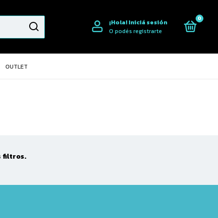
0
¡Hola!
Iniciá sesión
O podés registrarte
OUTLET
filtros.