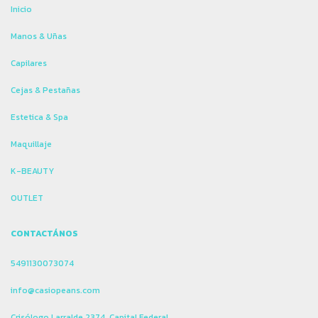
Inicio
Manos & Uñas
Capilares
Cejas & Pestañas
Estetica & Spa
Maquillaje
K-BEAUTY
OUTLET
CONTACTÁNOS
5491130073074
info@casiopeans.com
Crisólogo Larralde 2374, Capital Federal