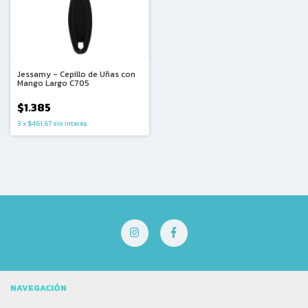
Jessamy - Cepillo de Uñas con
Mango Largo C705
$1.385
3
x
$461,67
sin interés
NAVEGACIÓN