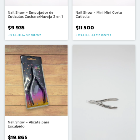
Nail Show - Empujador de
Nail Show - Mini Mini Corta
Cuticulas Cuchara/Navaja 2 en 1
Cuticula
$9.935
$11.500
3
x
$3.311,67
sin interés
3
x
$3.833,33
sin interés
Nail Show - Alicate para
Esculpido
$19.865