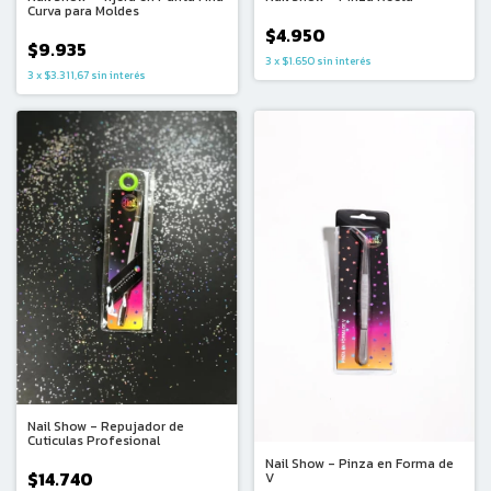
Curva para Moldes
$4.950
$9.935
3
x
$1.650
sin interés
3
x
$3.311,67
sin interés
Nail Show - Repujador de
Cuticulas Profesional
Nail Show - Pinza en Forma de
$14.740
V