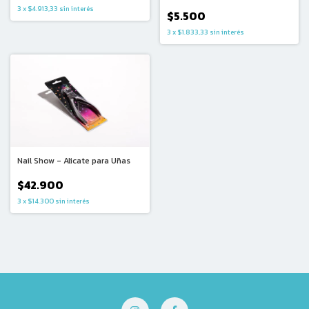
3
x
$4.913,33
sin interés
$5.500
3
x
$1.833,33
sin interés
Nail Show - Alicate para Uñas
$42.900
3
x
$14.300
sin interés