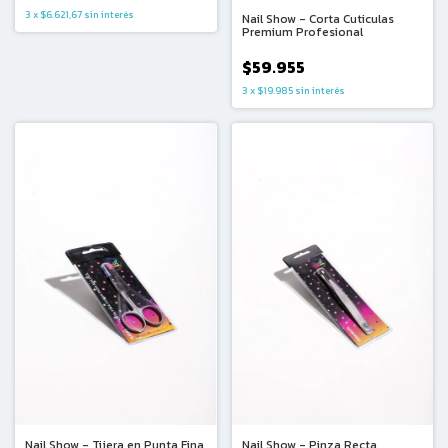
3
x
$6.621,67
sin interés
Nail Show - Corta Cuticulas
Premium Profesional
$59.955
3
x
$19.985
sin interés
Nail Show - Tijera en Punta Fina
Nail Show - Pinza Recta