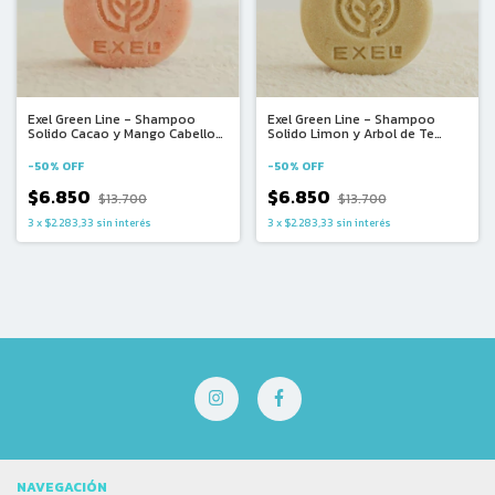
Exel Green Line - Shampoo
Exel Green Line - Shampoo
Solido Cacao y Mango Cabello
Solido Limon y Arbol de Te
Seco (90gr)
Cabello Graso (90gr)
-
50
%
OFF
-
50
%
OFF
$6.850
$6.850
$13.700
$13.700
3
x
$2.283,33
sin interés
3
x
$2.283,33
sin interés
NAVEGACIÓN