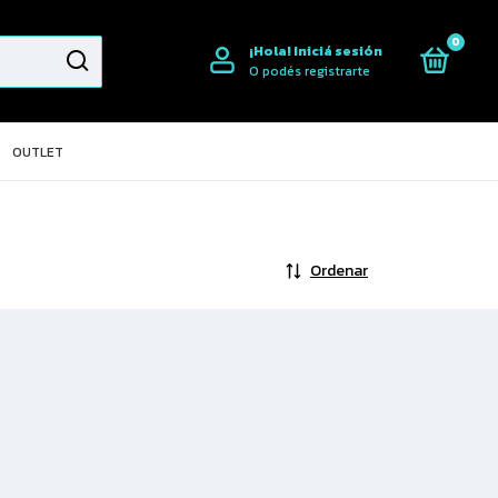
0
¡Hola!
Iniciá sesión
O podés registrarte
OUTLET
Ordenar