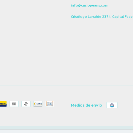
info@casiopeans.com
Crisólogo Larralde 2374, Capital Fede
Medios de envío
os.
Defensa de las y los consumidores. Para reclamos
ingresá acá.
/
Botón de arrepentimient