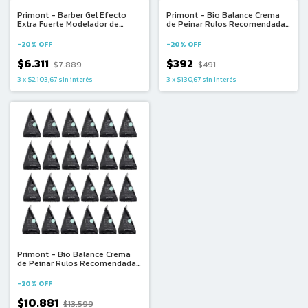
Primont - Barber Gel Efecto
Primont - Bio Balance Crema
Extra Fuerte Modelador de
de Peinar Rulos Recomendada
Cabello y Barba (220g)
para LOC y Scrunch (1u x 20ml)
-
20
%
OFF
-
20
%
OFF
$6.311
$392
$7.889
$491
3
x
$2.103,67
sin interés
3
x
$130,67
sin interés
Primont - Bio Balance Crema
de Peinar Rulos Recomendada
para LOC y Scrunch (24u x 20ml)
-
20
%
OFF
$10.881
$13.599