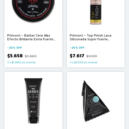
Primont - Barber Cera Wax
Primont - Top Finish Laca
Efecto Brillante Extra Fuerte
Siliconada Super Fuerte
para Cabello y Barba (50g)
Modeladora del Cabello (240cc)
-
20
%
OFF
-
20
%
OFF
$5.658
$7.617
$7.069
$9.519
3
x
$1.886
sin interés
3
x
$2.539
sin interés