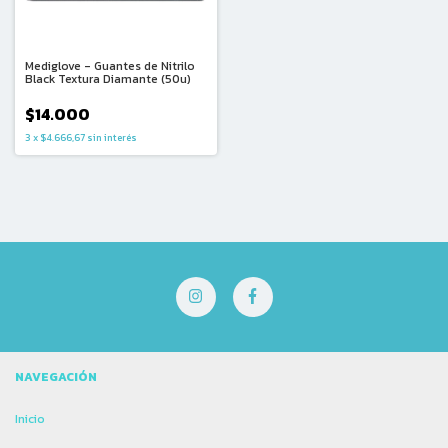
Mediglove - Guantes de Nitrilo
Black Textura Diamante (50u)
$14.000
3
x
$4.666,67
sin interés
NAVEGACIÓN
Inicio