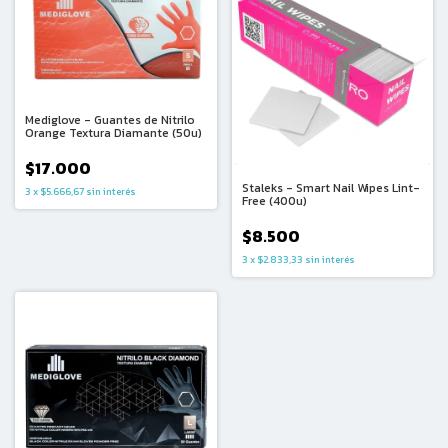
Mediglove - Guantes de Nitrilo
Orange Textura Diamante (50u)
$17.000
Staleks - Smart Nail Wipes Lint-
3
x
$5.666,67
sin interés
Free (400u)
$8.500
3
x
$2.833,33
sin interés