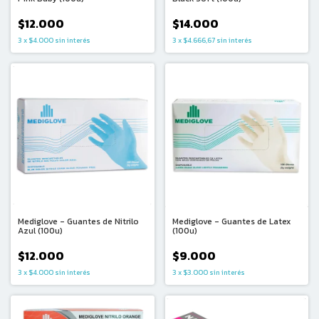
$12.000
$14.000
3
x
$4.000
sin interés
3
x
$4.666,67
sin interés
Mediglove - Guantes de Nitrilo
Mediglove - Guantes de Latex
Azul (100u)
(100u)
$12.000
$9.000
3
x
$4.000
sin interés
3
x
$3.000
sin interés