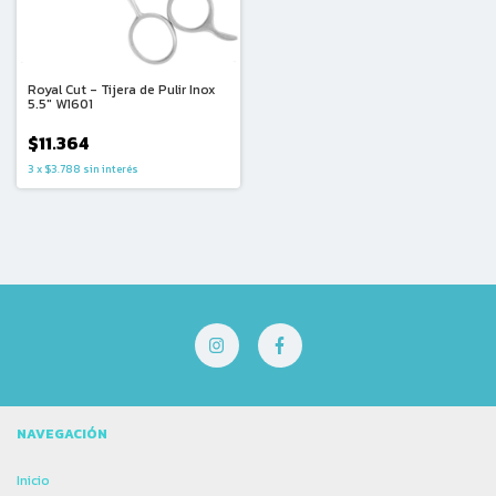
Royal Cut - Tijera de Pulir Inox
5.5" W1601
$11.364
3
x
$3.788
sin interés
NAVEGACIÓN
Inicio