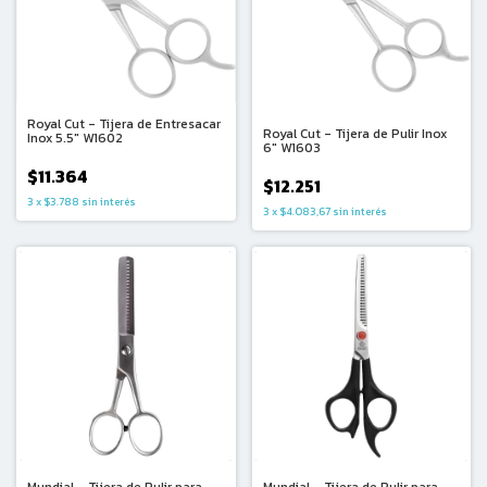
Royal Cut - Tijera de Entresacar
Royal Cut - Tijera de Pulir Inox
Inox 5.5" W1602
6" W1603
$11.364
$12.251
3
x
$3.788
sin interés
3
x
$4.083,67
sin interés