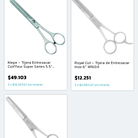
Kiepe - Tijera Entresacar
Royal Cut - Tijera de Entresacar
Coiffeur Super Series 5.5"
Inox 6" W1604
W29955
$49.103
$12.251
3
x
$16.367,67
sin interés
3
x
$4.083,67
sin interés