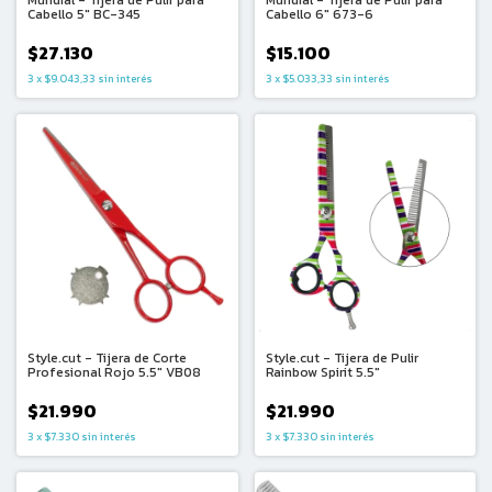
Mundial - Tijera de Pulir para
Mundial - Tijera de Pulir para
Cabello 5″ BC-345
Cabello 6″ 673-6
$27.130
$15.100
3
x
$9.043,33
sin interés
3
x
$5.033,33
sin interés
Style.cut - Tijera de Corte
Style.cut - Tijera de Pulir
Profesional Rojo 5.5" VB08
Rainbow Spirit 5.5"
$21.990
$21.990
3
x
$7.330
sin interés
3
x
$7.330
sin interés