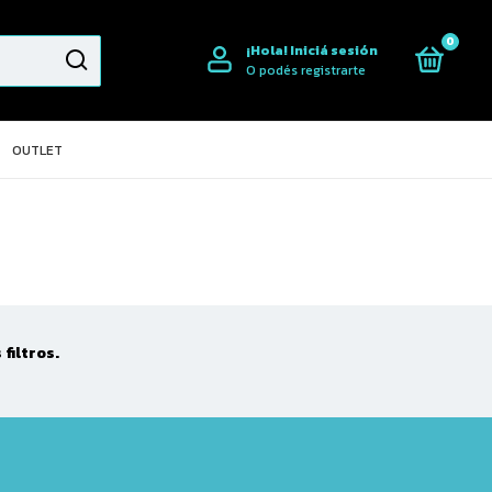
0
¡Hola!
Iniciá sesión
O podés registrarte
OUTLET
filtros.