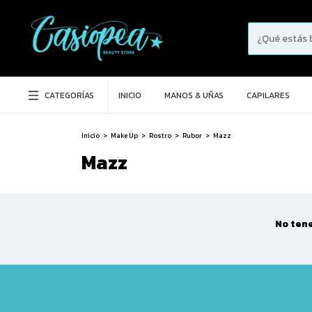
CATEGORÍAS
INICIO
MANOS & UÑAS
CAPILARES
Inicio
>
Make Up
>
Rostro
>
Rubor
>
Mazz
Mazz
No tene