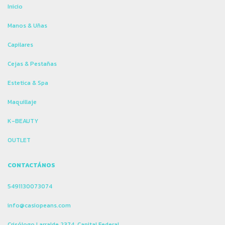
Inicio
Manos & Uñas
Capilares
Cejas & Pestañas
Estetica & Spa
Maquillaje
K-BEAUTY
OUTLET
CONTACTÁNOS
5491130073074
info@casiopeans.com
Crisólogo Larralde 2374, Capital Federal