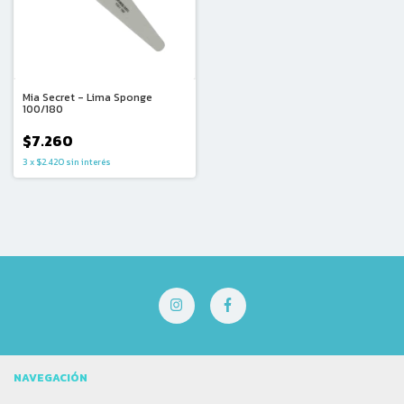
Mia Secret - Lima Sponge
100/180
$7.260
3
x
$2.420
sin interés
NAVEGACIÓN