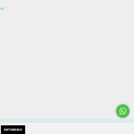
ral
o
ENTENDIDO