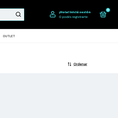
0
¡Hola!
Iniciá sesión
O podés registrarte
OUTLET
Ordenar