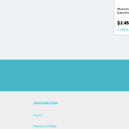
Muestr
Gancho
$2.4
3
x
$816,
NAVEGACIÓN
Inicio
Manos & Uñas