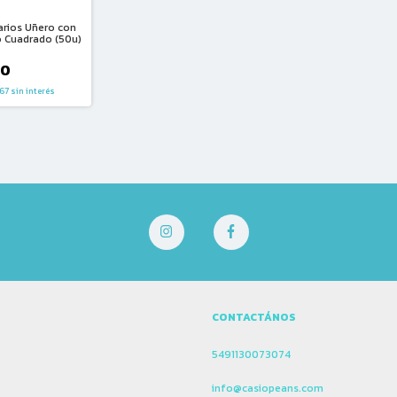
arios Uñero con
 Cuadrado (50u)
50
67
sin interés
CONTACTÁNOS
5491130073074
info@casiopeans.com