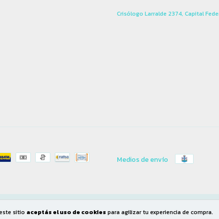
Crisólogo Larralde 2374, Capital Fede
Medios de envío
os.
Defensa de las y los consumidores. Para reclamos
ingresá acá.
/
Botón de arrepentimient
este sitio
aceptás el uso de cookies
para agilizar tu experiencia de compra.