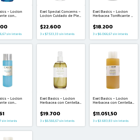
sics - Locion
Exel Special Concerns -
Exel Basics - Locion
ante con
Locion Cuidado de Piel
Herbacea Tonificante y
no (c/valv
Acneica con Tea Tree
Descongestiva (150ml)
Oil (160ml)
500
$22.600
$18.200
6,67
sin interés
3
x
$7.533,33
sin interés
3
x
$6.066,67
sin interés
sics - Locion
Exel Basics - Locion
Exel Basics - Locion
ante con
Herbacea con Centella
Herbacea con Centella
no (250ml)
Asiatica y Hedera helix
Asiatica y Hedera helix
(250ml c/valv)
(480ml)
61
$19.700
$11.051,50
7
sin interés
3
x
$6.566,67
sin interés
3
x
$3.683,83
sin interés