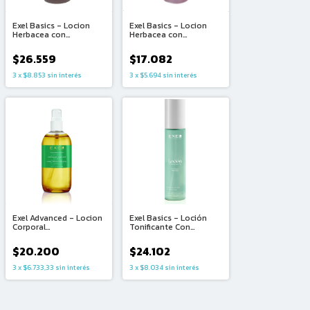
Exel Basics - Locion
Exel Basics - Locion
Herbacea con
Herbacea con
Hamamelis
Hamamelis
Descongestiva y
Descongestiva y
$26.559
$17.082
Tonificante (480ml)
Tonificante (250ml)
3
x
$8.853
sin interés
3
x
$5.694
sin interés
Exel Advanced - Locion
Exel Basics - Loción
Corporal
Tonificante Con
Modeladora/Reductora
Colágeno Hidrolizado
con Yerba Mate +
(250ml)
$20.200
$24.102
Guarana (250ml)
3
x
$6.733,33
sin interés
3
x
$8.034
sin interés