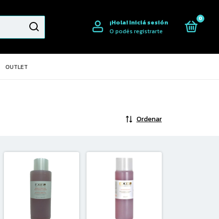
0
¡Hola!
Iniciá sesión
O podés registrarte
OUTLET
Ordenar