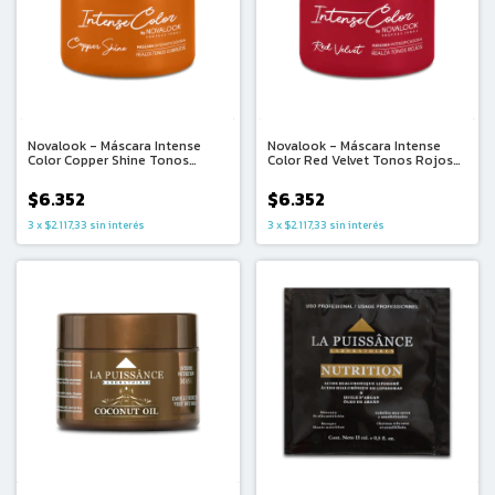
Novalook - Máscara Intense
Novalook - Máscara Intense
Color Copper Shine Tonos
Color Red Velvet Tonos Rojos
Cobrizos (250ml)
(250ml)
$6.352
$6.352
3
x
$2.117,33
sin interés
3
x
$2.117,33
sin interés