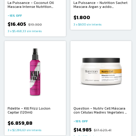
La Puissance - Coconut Oil
La Puissance - Nutrition Sachet
Mascara Intense Nutrition
Mascara Argan y acido
Cabello Reseco (250ml)
Hiluronico Monodosis Cabellos
Muy Secos y Sensibilizados 1u
-
15
%
OFF
$1.800
(15ml)
$16.405
$19.300
3
x
$600
sin interés
3
x
$5.468,33
sin interés
Fidelite - Kill Frizz Locion
Question - Nutriv Cell Máscara
Capilar (120ml)
con Células Madres Vegetales y
Manteca de Karité (330ml)
-
15
%
OFF
$6.859,88
$14.985
$17.629,41
3
x
$2.286,63
sin interés