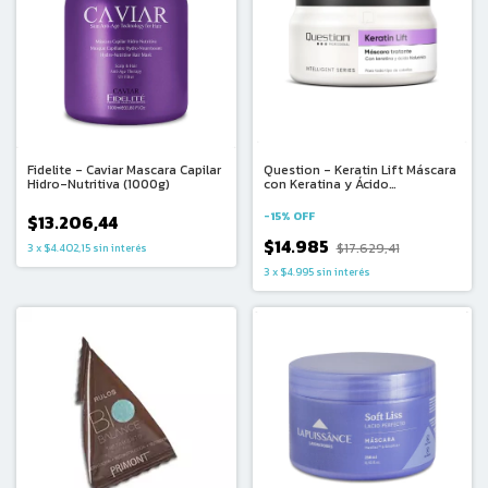
Fidelite - Caviar Mascara Capilar
Question - Keratin Lift Máscara
Hidro-Nutritiva (1000g)
con Keratina y Ácido
Hialurónico (330ml)
-
15
%
OFF
$13.206,44
$14.985
$17.629,41
3
x
$4.402,15
sin interés
3
x
$4.995
sin interés