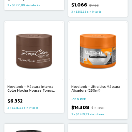
$1.066
$1.122
3
x
$3.255,89
sin interés
3
x
$355,33
sin interés
Novalook - Máscara Intense
Novalook - Ultra Liss Máscara
Color Mocha Mousse Tonos
Alisadora (250ml)
Chocolate Claro (250ml)
-
10
%
OFF
$6.352
$14.308
$15.898
3
x
$2.117,33
sin interés
3
x
$4.769,33
sin interés