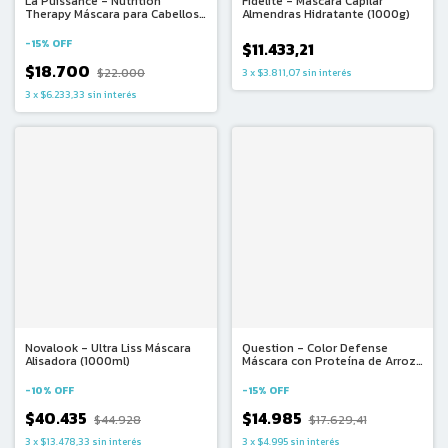
La Puissance - Nutrition
Fidelite - Mascara Capilar
Therapy Máscara para Cabellos
Almendras Hidratante (1000g)
Resecos y Quebradizos (250ml)
-
15
%
OFF
$11.433,21
$18.700
$22.000
3
x
$3.811,07
sin interés
3
x
$6.233,33
sin interés
Novalook - Ultra Liss Máscara
Question - Color Defense
Alisadora (1000ml)
Máscara con Proteína de Arroz
(330ml)
-
10
%
OFF
-
15
%
OFF
$40.435
$14.985
$44.928
$17.629,41
3
x
$13.478,33
sin interés
3
x
$4.995
sin interés