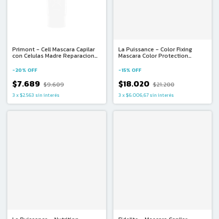
Primont - Cell Mascara Capilar
La Puissance - Color Fixing
con Celulas Madre Reparacion
Mascara Color Protection
Anti-Age (237gr)
(250ml)
-
20
%
OFF
-
15
%
OFF
$7.689
$18.020
$9.609
$21.200
3
x
$2.563
sin interés
3
x
$6.006,67
sin interés