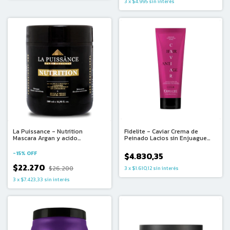
3
x
$4.995
sin interés
La Puissance - Nutrition
Fidelite - Caviar Crema de
Mascara Argan y acido
Peinado Lacios sin Enjuague
Hiluronico Cabellos Muy Secos y
(230ml)
Sensibilizados (500ml)
-
15
%
OFF
$4.830,35
$22.270
$26.200
3
x
$1.610,12
sin interés
3
x
$7.423,33
sin interés