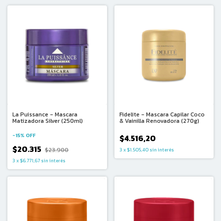
La Puissance - Mascara
Fidelite - Mascara Capilar Coco
Matizadora Silver (250ml)
& Vainilla Renovadora (270g)
-
15
%
OFF
$4.516,20
$20.315
$23.900
3
x
$1.505,40
sin interés
3
x
$6.771,67
sin interés