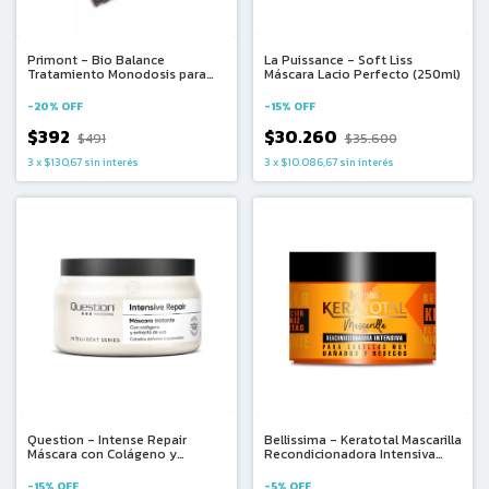
Primont - Bio Balance
La Puissance - Soft Liss
Tratamiento Monodosis para
Máscara Lacio Perfecto (250ml)
Rulos Rizos Ondas (1u x 20ml)
-
20
%
OFF
-
15
%
OFF
$392
$30.260
$491
$35.600
3
x
$130,67
sin interés
3
x
$10.086,67
sin interés
Question - Intense Repair
Bellissima - Keratotal Mascarilla
Máscara con Colágeno y
Recondicionadora Intensiva
Extracto de Uva (330ml)
(250g)
-
15
%
OFF
-
5
%
OFF