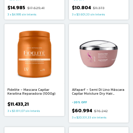
$14.985
$10.804
$17.629,41
$11.373
3
x
$4.995
sin interés
3
x
$3.601,33
sin interés
Fidelite - Mascara Capilar
Alfaparf - Semi Di Lino Máscara
Keratina Reparadora (1000g)
Capilar Moisture Dry Hair
Nutritive Mask (200ml)
-
20
%
OFF
$11.433,21
$60.994
$76.242
3
x
$3.811,07
sin interés
3
x
$20.331,33
sin interés