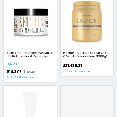
Bellissima - Keraplex Mascarilla
Fidelite - Mascara Capilar Coco
Nº5 Reforzador & Reparador
& Vainilla Renovadora (1000g)
(250g)
-
5
%
OFF
$11.433,21
$12.377
$13.029
3
x
$3.811,07
sin interés
3
x
$4.125,67
sin interés