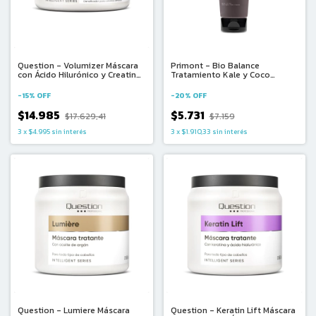
Question - Volumizer Máscara
Primont - Bio Balance
con Ácido Hilurónico y Creatina
Tratamiento Kale y Coco
(330ml)
Mascara Capilar para Cabellos
Secos y Finos (220ml)
-
15
%
OFF
-
20
%
OFF
$14.985
$5.731
$17.629,41
$7.159
3
x
$4.995
sin interés
3
x
$1.910,33
sin interés
Question - Lumiere Máscara
Question - Keratin Lift Máscara