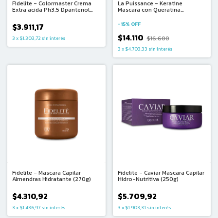
Fidelite - Colormaster Crema
La Puissance - Keratine
Extra acida Ph3.5 Dpantenol
Mascara con Queratina
(270g)
Hidrolizada Cabellos Danados
(250ml)
-
15
%
OFF
$3.911,17
$14.110
$16.600
3
x
$1.303,72
sin interés
3
x
$4.703,33
sin interés
Fidelite - Mascara Capilar
Fidelite - Caviar Mascara Capilar
Almendras Hidratante (270g)
Hidro-Nutritiva (250g)
$4.310,92
$5.709,92
3
x
$1.436,97
sin interés
3
x
$1.903,31
sin interés