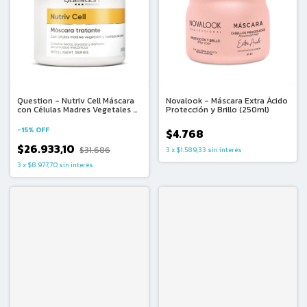
Question - Nutriv Cell Máscara
Novalook - Máscara Extra Ácido
con Células Madres Vegetales y
Protección y Brillo (250ml)
Manteca de Karité (850ml)
-
15
%
OFF
$4.768
$26.933,10
$31.686
3
x
$1.589,33
sin interés
3
x
$8.977,70
sin interés