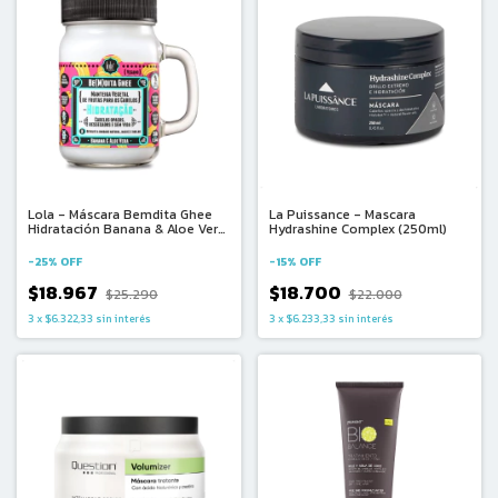
Lola - Máscara Bemdita Ghee
La Puissance - Mascara
Hidratación Banana & Aloe Vera
Hydrashine Complex (250ml)
(350g)
-
25
%
OFF
-
15
%
OFF
$18.967
$18.700
$25.290
$22.000
3
x
$6.322,33
sin interés
3
x
$6.233,33
sin interés