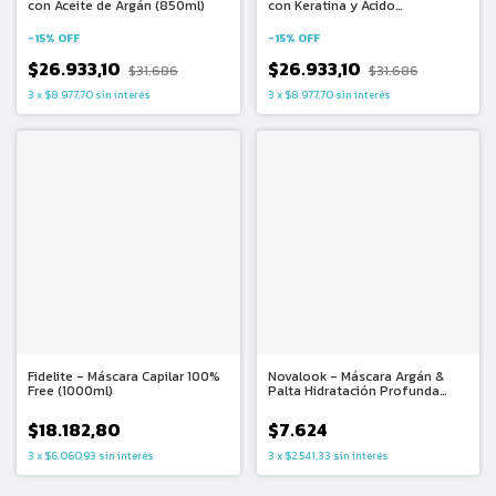
con Aceite de Argán (850ml)
con Keratina y Ácido
Hialurónico (850ml)
-
15
%
OFF
-
15
%
OFF
$26.933,10
$26.933,10
$31.686
$31.686
3
x
$8.977,70
sin interés
3
x
$8.977,70
sin interés
Fidelite - Máscara Capilar 100%
Novalook - Máscara Argán &
Free (1000ml)
Palta Hidratación Profunda
(500ml)
$18.182,80
$7.624
3
x
$6.060,93
sin interés
3
x
$2.541,33
sin interés