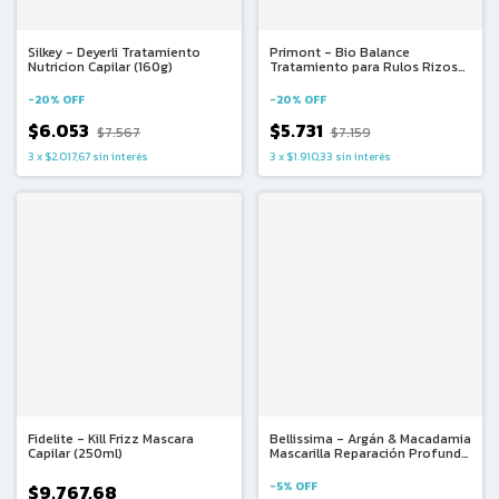
Silkey - Deyerli Tratamiento
Primont - Bio Balance
Nutricion Capilar (160g)
Tratamiento para Rulos Rizos
Ondas Mascara Capilar (220ml)
-
20
%
OFF
-
20
%
OFF
$6.053
$5.731
$7.567
$7.159
3
x
$2.017,67
sin interés
3
x
$1.910,33
sin interés
Fidelite - Kill Frizz Mascara
Bellissima - Argán & Macadamia
Capilar (250ml)
Mascarilla Reparación Profunda
1u (10g)
-
5
%
OFF
$9.767,68