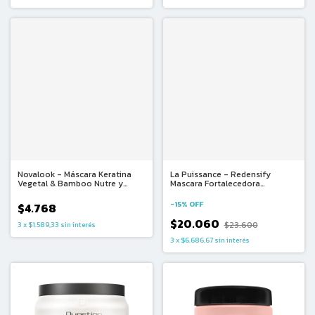
Novalook - Máscara Keratina
La Puissance - Redensify
Vegetal & Bamboo Nutre y
Mascara Fortalecedora
Repara (250ml)
Voluminizadora Cabellos Finos
y Quebradizos (250ml)
-
15
%
OFF
$4.768
$20.060
$23.600
3
x
$1.589,33
sin interés
3
x
$6.686,67
sin interés