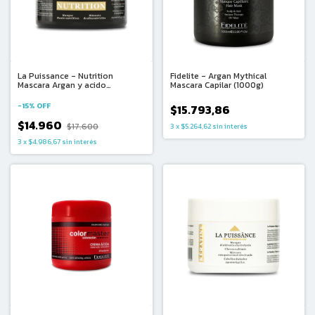
La Puissance - Nutrition
Fidelite - Argan Mythical
Mascara Argan y acido
Mascara Capilar (1000g)
Hiluronico Cabellos Muy Secos y
Sensibilizados (250ml)
-
15
%
OFF
$15.793,86
$14.960
$17.600
3
x
$5.264,62
sin interés
3
x
$4.986,67
sin interés