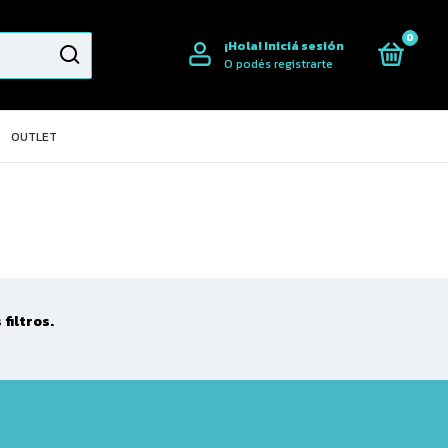
0
¡Hola!
Iniciá sesión
O podés registrarte
OUTLET
filtros.