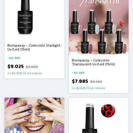
Bompassy - Colección Starlight
Uv/Led (15ml)
-
5
%
OFF
Bompassy - Coleccion
Translucent Uv/Led (15ml)
$9.025
$9.500
-
5
%
OFF
3
x
$3.008,33
sin interés
$7.885
$8.300
3
x
$2.628,33
sin interés