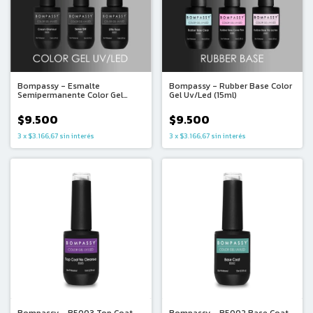
Bompassy - Esmalte
Bompassy - Rubber Base Color
Semipermanente Color Gel
Gel Uv/Led (15ml)
Uv/Led (15ml)
$9.500
$9.500
3
x
$3.166,67
sin interés
3
x
$3.166,67
sin interés