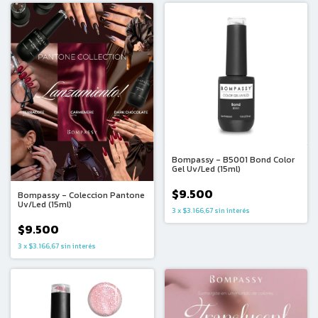
Bompassy - B5001 Bond Color
Gel Uv/Led (15ml)
$9.500
Bompassy - Coleccion Pantone
Uv/Led (15ml)
3
x
$3.166,67
sin interés
$9.500
3
x
$3.166,67
sin interés