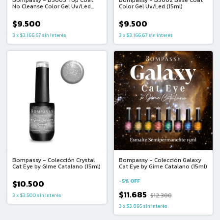
Bompassy - B5003 Top Coat
Bompassy - B5002 Base Coat
No Cleanse Color Gel Uv/Led
Color Gel Uv/Led (15ml)
(15ml)
$9.500
$9.500
3
x
$3.166,67
sin interés
3
x
$3.166,67
sin interés
Bompassy - Colección Crystal
Bompassy - Colección Galaxy
Cat Eye by Gime Catalano (15ml)
Cat Eye by Gime Catalano (15ml)
-
5
%
OFF
$10.500
$11.685
$12.300
3
x
$3.500
sin interés
3
x
$3.895
sin interés