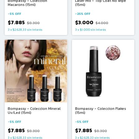
Bompassy - Colección
Laser Mix - Top Coat No wipe
Macarons (15ml)
(15ml)
-
5
%
OFF
-
25
%
OFF
$7.885
$3.000
$8.300
$4.000
3
x
$2.628,33
sin interés
3
x
$1.000
sin interés
Bompassy - Coleccion Mineral
Bompassy - Coleccion Flakes
Uv/Led (15ml)
(15ml)
-
5
%
OFF
-
5
%
OFF
$7.885
$7.885
$8.300
$8.300
3
x
$2.628,33
sin interés
3
x
$2.628,33
sin interés