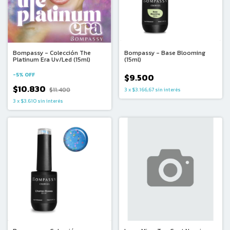
Bompassy - Colección The
Bompassy - Base Blooming
Platinum Era Uv/Led (15ml)
(15ml)
-
5
%
OFF
$9.500
$10.830
$11.400
3
x
$3.166,67
sin interés
3
x
$3.610
sin interés