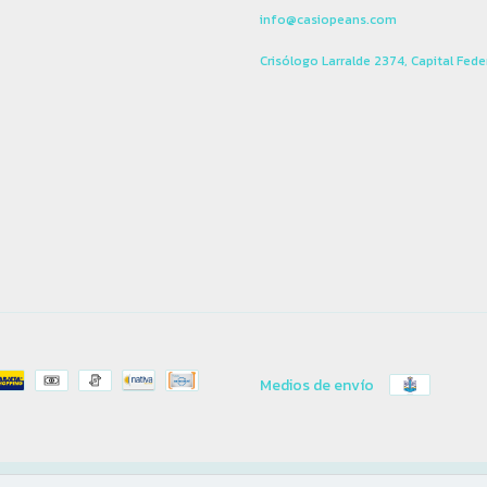
info@casiopeans.com
Crisólogo Larralde 2374, Capital Fede
Medios de envío
os.
Defensa de las y los consumidores. Para reclamos
ingresá acá.
/
Botón de arrepentimient