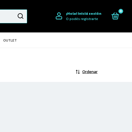
0
¡Hola!
Iniciá sesión
O podés registrarte
OUTLET
Ordenar