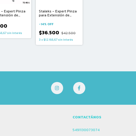
 - Expert Pinza
Staleks - Expert Pinza
xtensión de
para Extensión de
as
Pestañas (OUTLET SIN
PACKAGING)
-
14
%
OFF
500
$36.500
$42.500
66,67
sin interés
3
x
$12.166,67
sin interés
CONTACTÁNOS
5491130073074