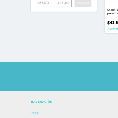
APLICAR
Staleks
para E
Pestañ
$42.
3
x
$14.1
NAVEGACIÓN
Inicio