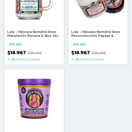
Lola - Máscara Bemdita Ghee
Lola - Máscara Bemdita Ghee
Hidratación Banana & Aloe Vera
Reconstrucción Papaya &
(350g)
Queratina Vegetal (350g)
-
25
%
OFF
-
25
%
OFF
$18.967
$18.967
$25.290
$25.290
3
x
$6.322,33
sin interés
3
x
$6.322,33
sin interés