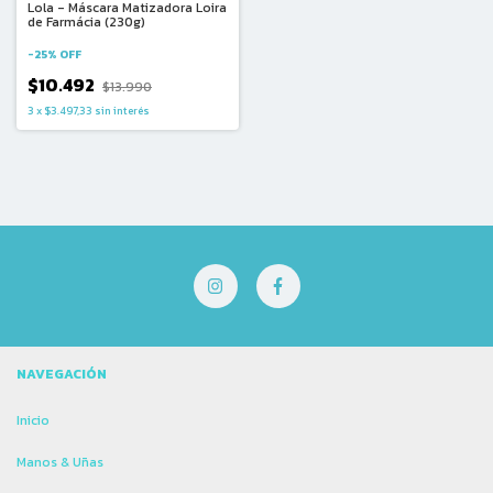
Lola - Máscara Matizadora Loira
de Farmácia (230g)
-
25
%
OFF
$10.492
$13.990
3
x
$3.497,33
sin interés
NAVEGACIÓN
Inicio
Manos & Uñas