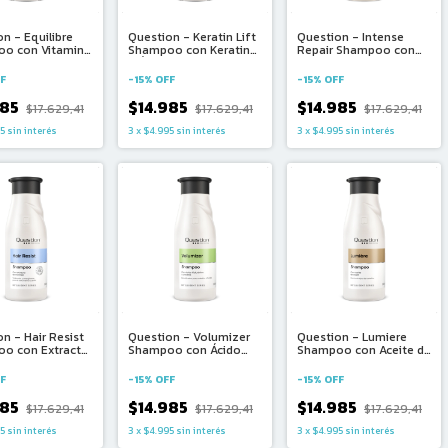
n - Equilibre
Question - Keratin Lift
Question - Intense
o con Vitamina
Shampoo con Keratina
Repair Shampoo con
ina y Té Verde
y Ácido Hialurónico
Colégeno y Extracto de
)
(330ml)
Uva (330ml)
F
-
15
%
OFF
-
15
%
OFF
985
$14.985
$14.985
$17.629,41
$17.629,41
$17.629,41
5
sin interés
3
x
$4.995
sin interés
3
x
$4.995
sin interés
n - Hair Resist
Question - Volumizer
Question - Lumiere
o con Extracto
Shampoo con Ácido
Shampoo con Aceite de
inga (330ml)
Hilurónico y Creatina
Argán (330ml)
(330ml)
F
-
15
%
OFF
-
15
%
OFF
985
$14.985
$14.985
$17.629,41
$17.629,41
$17.629,41
5
sin interés
3
x
$4.995
sin interés
3
x
$4.995
sin interés