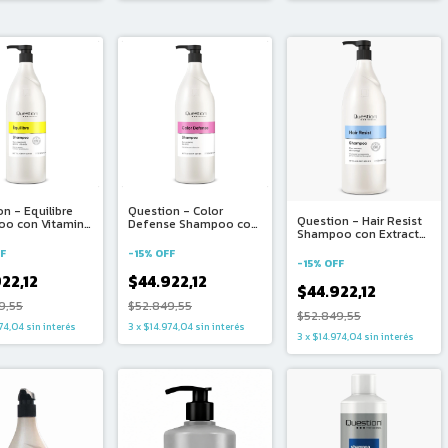
n - Equilibre
Question - Color
Question - Hair Resist
o con Vitamina
Defense Shampoo con
Shampoo con Extracto
ina y Té Verde
Proteína de Arroz
de Moringa (1500ml)
l)
(1500ml)
F
-
15
%
OFF
-
15
%
OFF
22,12
$44.922,12
$44.922,12
9,55
$52.849,55
$52.849,55
74,04
sin interés
3
x
$14.974,04
sin interés
3
x
$14.974,04
sin interés