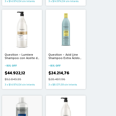
3
x
$14.974,04
sin interés
3
x
$14.974,04
sin interés
Question - Lumiere
Question - Acid Line
Shampoo con Aceite de
Shampoo Extra Ácido
Argán (1500ml)
(480ml)
-
15
%
OFF
-
15
%
OFF
$44.922,12
$24.214,76
$52.849,55
$28.487,96
3
x
$14.974,04
sin interés
3
x
$8.071,59
sin interés