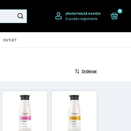
0
¡Hola!
Iniciá sesión
O podés registrarte
OUTLET
Ordenar