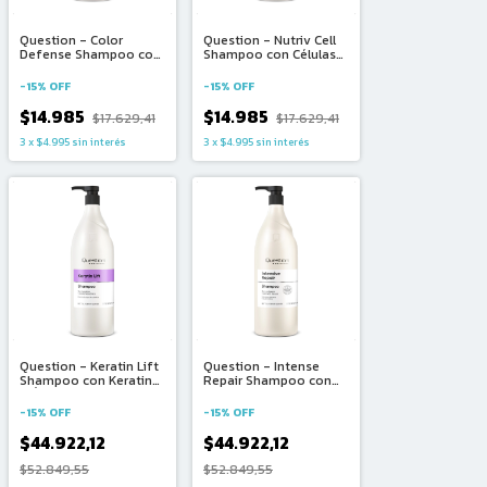
Question - Color
Question - Nutriv Cell
Defense Shampoo con
Shampoo con Células
Proteína de Arroz
Madres Vegetales y
(330ml)
Manteca de Karité
-
15
%
OFF
-
15
%
OFF
(330ml)
$14.985
$14.985
$17.629,41
$17.629,41
3
x
$4.995
sin interés
3
x
$4.995
sin interés
Question - Keratin Lift
Question - Intense
Shampoo con Keratina
Repair Shampoo con
y Ácido Hialurónico
Colégeno y Extracto de
(1500ml)
Uva (1500ml)
-
15
%
OFF
-
15
%
OFF
$44.922,12
$44.922,12
$52.849,55
$52.849,55