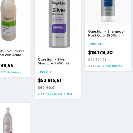
Question - Shampoo
Post Color (900ml)
-
20
%
OFF
on - Volumizer
$18.178,20
o con Ácido
ico y Creatina
Question - Silver
$22.722,75
l)
Shampoo (960ml)
849,55
3
x
$6.059,40
sin interés
-
15
%
OFF
16,52
sin interés
$52.815,61
$62.136,01
3
x
$17.605,20
sin interés