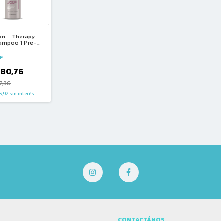
on - Therapy
hampoo 1 Pre-
o (480ml)
F
780,76
7,36
6,92
sin interés
CONTACTÁNOS