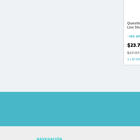
Questi
Liss S
Alisad
-
15
%
OF
$23.
$27.97
3
x
$7.92
NAVEGACIÓN