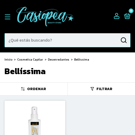
0
Inicio
>
Cosmetica Capilar
>
Desenredantes
>
Bellíssima
Bellíssima
ORDENAR
FILTRAR