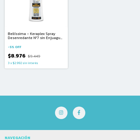
Bellíssima - Keraplex Spray
Desenredante Nº7 sin Enjuague
(145ml)
-
5
%
OFF
$8.976
$9.449
3
x
$2.992
sin interés
NAVEGACIÓN