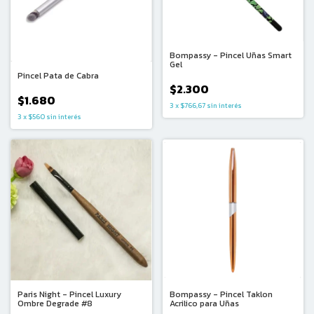
Bompassy - Pincel Uñas Smart
Gel
Pincel Pata de Cabra
$2.300
$1.680
3
x
$766,67
sin interés
3
x
$560
sin interés
Paris Night - Pincel Luxury
Bompassy - Pincel Taklon
Ombre Degrade #8
Acrilico para Uñas