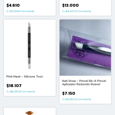
$4.610
$13.000
3
x
$1.536,67
sin interés
3
x
$4.333,33
sin interés
Pink Mask - Silicone Tool
Nail Show - Pincel RA-6 Pincel
Aplicador Redondo Nuevo!
$18.107
3
x
$6.035,67
sin interés
$7.150
3
x
$2.383,33
sin interés