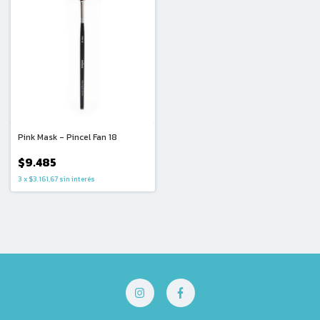
Pink Mask - Pincel Fan 18
$9.485
3
x
$3.161,67
sin interés