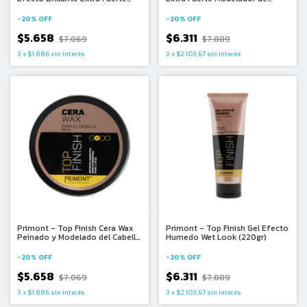
para Cabello y Barba (50g)
Cabello y Barba (220g)
-
20
%
OFF
-
20
%
OFF
$5.658
$6.311
$7.069
$7.889
3
x
$1.886
sin interés
3
x
$2.103,67
sin interés
Primont - Top Finish Cera Wax
Primont - Top Finish Gel Efecto
Peinado y Modelado del Cabello
Humedo Wet Look (220gr)
Efecto Mojado (50gr)
-
20
%
OFF
-
20
%
OFF
$5.658
$6.311
$7.069
$7.889
3
x
$1.886
sin interés
3
x
$2.103,67
sin interés