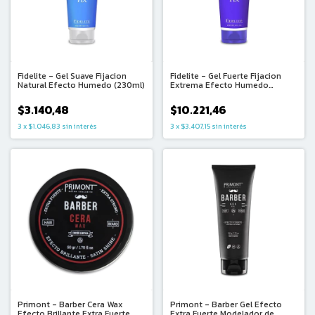
Fidelite - Gel Suave Fijacion
Fidelite - Gel Fuerte Fijacion
Natural Efecto Humedo (230ml)
Extrema Efecto Humedo
(230ml)
$3.140,48
$10.221,46
3
x
$1.046,83
sin interés
3
x
$3.407,15
sin interés
Primont - Barber Cera Wax
Primont - Barber Gel Efecto
Efecto Brillante Extra Fuerte
Extra Fuerte Modelador de