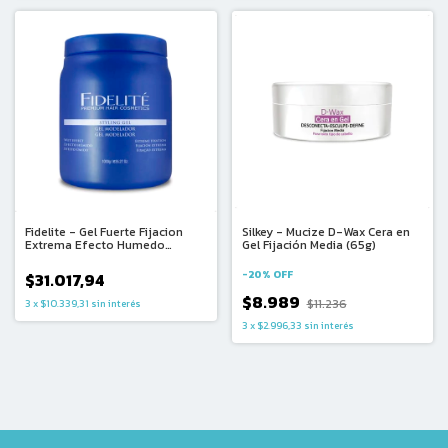
Fidelite - Gel Fuerte Fijacion
Silkey - Mucize D-Wax Cera en
Extrema Efecto Humedo
Gel Fijación Media (65g)
(1000g)
-
20
%
OFF
$31.017,94
$8.989
$11.236
3
x
$10.339,31
sin interés
3
x
$2.996,33
sin interés