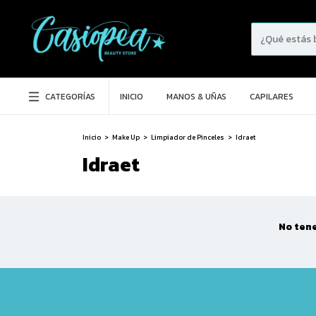
CATEGORÍAS
INICIO
MANOS & UÑAS
CAPILARES
Inicio
>
Make Up
>
Limpiador de Pinceles
>
Idraet
Idraet
No tene