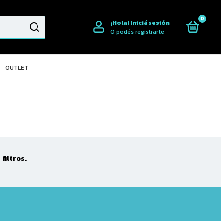
0
¡Hola!
Iniciá sesión
O podés registrarte
OUTLET
filtros.