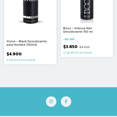
Boos - Intense Men
Desodorante 150 ml
-
8
%
OFF
Stone - Black Desodorante
para Hombre (150ml)
$3.850
$4.200
3
x
$1.283,33
sin interés
$4.900
3
x
$1.633,33
sin interés